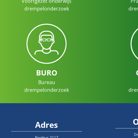
Voortgezet onderwijs
Pra
drempelonderzoek
dre
BURO
Bureau
drempelonderzoek
dre
O
Adres
D
Postbus 2117