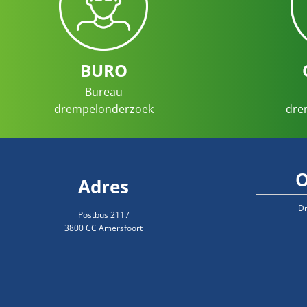
BURO
Bureau
drempelonderzoek
dre
O
Adres
D
Postbus 2117
3800 CC Amersfoort